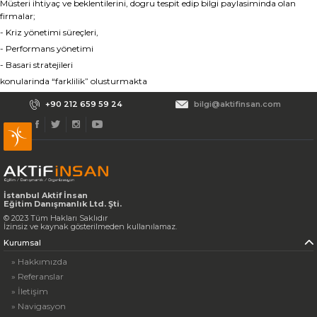
Müsteri ihtiyaç ve beklentilerini, dogru tespit edip bilgi paylasiminda olan
firmalar;
- Kriz yönetimi süreçleri,
- Performans yönetimi
- Basari stratejileri
konularinda “farklilik” olusturmakta
+90 212 659 59 24
bilgi@aktifinsan.com
İstanbul Aktif İnsan
Eğitim Danışmanlık Ltd. Şti.
© 2023 Tüm Hakları Saklıdır
İzinsiz ve kaynak gösterilmeden kullanılamaz.
Kurumsal
» Hakkımızda
» Referanslar
» İletişim
» Navigasyon