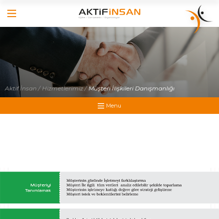
×
×
Hakkımızda
Anasayfa
Hizmetlerimiz
Hakkımızda
İş Dünyasında Başarı
Yönetici Gelişim Programları
Aktif İnsan /
Hizmetlerimiz /
Müşteri İlişkileri Danışmanlığı
Hizmetlerimiz
Satış Eğitimleri
Menu
İş Dünyasında Başarı
Referanslarımız
Yönetici Gelişim Programları
Online Katalog
Foto Galeri
Satış Eğitimleri
Video Galeri
Referanslarımız
İletişim
Medya
İletişim