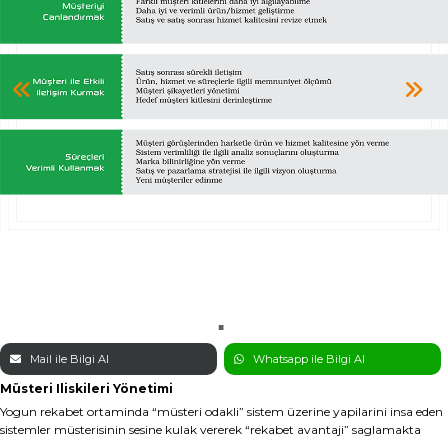
bilgi@aktifinsan.com
+90 (212) 659 59 24
Tüm hakkı saklıdır. Sitemizde kullanılan tüm içerik ve görseller
Aktif İnsan’a ait olup izinsiz kullanımı hukuki yaptırıma tabidir.
Mail ile Bilgi Al
Whatsapp ile Bilgi Al
Müsteri Iliskileri Yönetimi
Yogun rekabet ortaminda “müsteri odakli” sistem üzerine yapilarini insa eden
sistemler müsterisinin sesine kulak vererek “rekabet avantaji” saglamakta