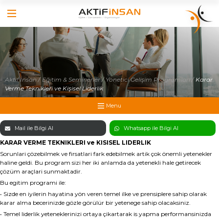
×
×
Hakkımızda
Anasayfa
Hizmetlerimiz
Hakkımızda
İş Dünyasında Başarı
Aktif İnsan /
Eğitim & Seminerler /
Yönetici Gelişim Programları /
Karar
Yönetici Gelişim Programları
Verme Teknikleri ve Kişisel Liderlik
Hizmetlerimiz
Satış Eğitimleri
Menu
İş Dünyasında Başarı
Referanslarımız
Mail ile Bilgi Al
Whatsapp ile Bilgi Al
Yönetici Gelişim Programları
Online Katalog
KARAR VERME TEKNIKLERI ve KISISEL LIDERLIK
Foto Galeri
Satış Eğitimleri
Sorunlari çözebilmek ve firsatlari fark edebilmek artik çok önemli yetenekler
haline geldi. Bu program sizi her iki anlamda da yetenekli hale getirecek
Video Galeri
çözüm araçlari sunmaktadir.
Referanslarımız
İletişim
Bu egitim programi ile:
• Sizde en iyilerin hayatina yön veren temel ilke ve prensiplere sahip olarak
Medya
karar alma becerinizde gözle görülür bir yetenege sahip olacaksiniz.
• Temel liderlik yeteneklerinizi ortaya çikartarak is yapma performansinizda
İletişim