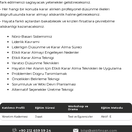
fark edilmenizi saglayacak yetenekler gelistireceksiniz.
• Her hangi bir konuda karar alirken profesyonel düsünme ilkeleri
dogrultusunda karar almayi aliskanlik haline getireceksiniz.
• Hayata farkli açilardan bakabilecek ve krizleri firsatlara çevirebilme
bilgi@aktifinsan.com
+90 (212) 659 59 24
aliskanligi kazanacaksiniz.
Nöro-Basari Sistemimiz
Liderlik Kavrami
Tüm hakkı saklıdır. Sitemizde kullanılan tüm içerik ve görseller
Liderligin Düsünme ve Karar Alma Süreci
Aktif İnsan’a ait olup izinsiz kullanımı hukuki yaptırıma tabidir.
Etkili Karar Almayi Engelleyen Nedenler
Etkili Karar Alma Teknigi
Yaratici Düsünme Teknikleri
Hayatin Her Alanin Için Etkili Karar Alma Teknikleri ile Uygulama
Problemleri Dogru Tanimlamak
Öncelikleri Belirleme Teknigi
Sorumluluk ve Yetki Devri Planlamasi
Alternatif Seçenekler Üretme Teknigi
Workshop ve
Katılımcı Profili
Eğitim Süresi
Eğitim Metodu
Drama
Yönetim Kademesi
3 saat
Test ve Egzersizler
Aktif - E
+90 212 659 59 24
bilgi@aktifinsan.com