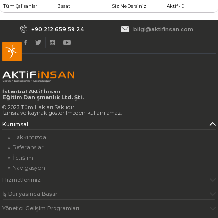
Tüm Çalisanlar
3 saat
Siz Ne Dersiniz
Aktif - E
+90 212 659 59 24
bilgi@aktifinsan.com
İstanbul Aktif İnsan
Eğitim Danışmanlık Ltd. Şti.
© 2023 Tüm Hakları Saklıdır
İzinsiz ve kaynak gösterilmeden kullanılamaz.
Kurumsal
» Hakkımızda
» Referanslar
» İletişim
» Navigasyon
Hizmetlerimiz
İş Dünyasında Başar
Yönetici Gelişim Programları