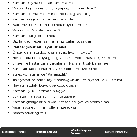
Zamani kaynak olarak tanimlama
“Ne yaptiginiz degil, niçin yaptiginiz önemlidir!”
Zamani planlamanin kazandiracagi avantajlar
Zamani dogru planlama prensipleri
bilgi@aktifinsan.com
+90 (212) 659 59 24
Baltanizi ne zaman bilemek istiyorsunuz?
Workshop: Siz Ne Dersiniz?
Zamani bütçelendirmek
Biz fark etmeden zamanimizi çalan tuzaklar
Tüm hakkı saklıdır. Sitemizde kullanılan tüm içerik ve görseller
Plansiz yasamanin yansimalari
Aktif İnsan’a ait olup izinsiz kullanımı hukuki yaptırıma tabidir.
Önceliklerimizi dogru siralayabiliyor muyuz?
Her alanda basariya gizli gizli zarar veren hastalik; Erteleme
Erteleme hastaligina yakalanan kisilerin tipik bahaneleri
Karar almada zorlanma ve kendini motive etme
Süreç yönetiminde “Kararsizlik”
Iliski yönetiminde “Hayir” sözcügünün ilmi siyaset ile kullanimi
Hayatimizdaki büyük ve küçük taslar!
Zamani iyi kullanmanin üç yolu
Etkili zaman yönetimi için tavsiyeler
Zaman çizelgelerini olusturmada aciliyet ve önem sirasi
Yasam yönetiminin rollerimize etkisi
Yasam tekerlegimiz
Workshop ve
Katılımcı Profili
Eğitim Süresi
Eğitim Metodu
Drama