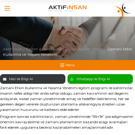
×
×
Hakkımızda
Anasayfa
Hizmetlerimiz
Hakkımızda
İş Dünyasında Başarı
Aktif İnsan /
Eğitim & Seminerler /
İş Dünyasında Başarı /
Zamanı Etkin
Yönetici Gelişim Programları
Kullanma ve Yaşam Yönetimi
Hizmetlerimiz
Satış Eğitimleri
Menu
İş Dünyasında Başarı
Referanslarımız
Mail ile Bilgi Al
Whatsapp ile Bilgi Al
Yönetici Gelişim Programları
Online Katalog
Zamani Etkin Kullanma ve Yasama Yönetimi egitim programi ile katilimcilar,
Foto Galeri
insanin nefes aldigi her anda sahip oldugu zaman kavraminin asil degerini
Satış Eğitimleri
anlayarak; kisisel zaman yönetiminde amaç ve hedefleri belirlenmis, her ise
Video Galeri
gereken degeri vererek olusturulan planlama aliskanligiyla stresten uzak
Referanslarımız
yasamanin huzurunu ve kalitesini elde ederler.
İletişim
Program sonrasi katilimcilarin, zaman yönetiminde “5N+1K” paradigmasinin
Medya
önemini kavrayabilme ve zamani planlamanin kazandiracagi avantajlari
fark ederek uygulama becerisi kazanabilmeleri amaçlanmaktadir.
İletişim