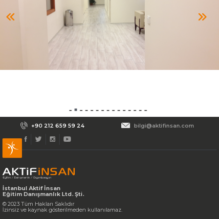
bilgi@aktifinsan.com
+90 (212) 659 59 24
Tüm hakkı saklıdır. Sitemizde kullanılan tüm içerik ve görseller
Aktif İnsan’a ait olup izinsiz kullanımı hukuki yaptırıma tabidir.
+90 212 659 59 24
bilgi@aktifinsan.com
İstanbul Aktif İnsan
Eğitim Danışmanlık Ltd. Şti.
© 2023 Tüm Hakları Saklıdır
İzinsiz ve kaynak gösterilmeden kullanılamaz.