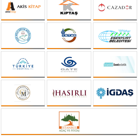
bilgi@aktifinsan.com
+90 (212) 659 59 24
Tüm hakkı saklıdır. Sitemizde kullanılan tüm içerik ve görseller
Aktif İnsan’a ait olup izinsiz kullanımı hukuki yaptırıma tabidir.