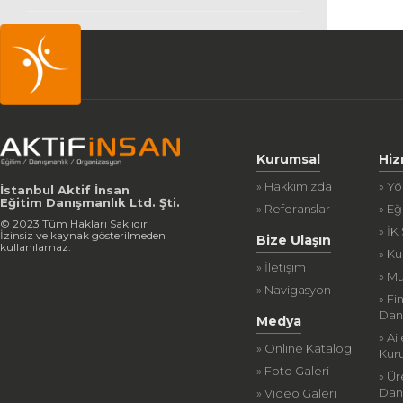
Kurumsal
Hiz
» Hakkımızda
» Y
İstanbul Aktif İnsan
Eğitim Danışmanlık Ltd. Şti.
» Referanslar
» Eğ
© 2023 Tüm Hakları Saklıdır
» İK
İzinsiz ve kaynak gösterilmeden
Bize Ulaşın
kullanılamaz.
» K
» İletişim
» Mü
» Navigasyon
» Fi
Dan
Medya
» Ai
» Online Katalog
Kur
» Foto Galeri
» Ür
Dan
» Video Galeri