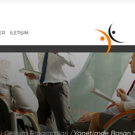
Hakkımızda
Hizmetlerimiz
ER
İLETİŞİM
İş Dünyasında Başarı
Yönetici Gelişim Programları
Satış Eğitimleri
Referanslarımız
Online Katalog
Foto Galeri
Video Galeri
İletişim
i Gelişim Programları /
Yönetimde Başarı St