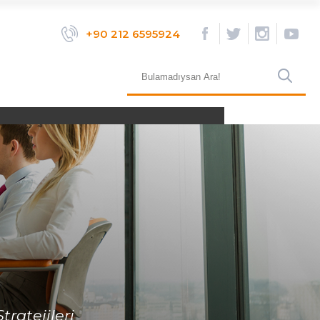
×
+90 212 6595924
+90 (212) 659 59 24
bilgi@aktifinsan.com
ratejileri