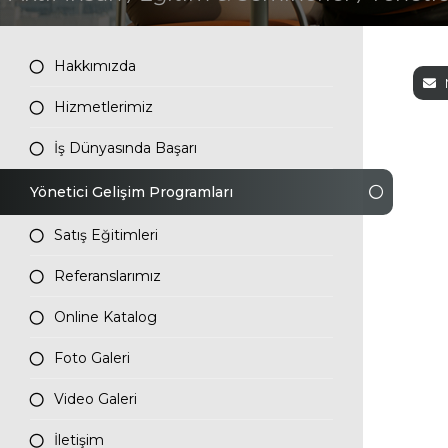
İletişim
Hakkımızda
Tüm hakkı saklıdır. Sitemizde kullanılan tüm içerik ve görseller
Hizmetlerimiz
Aktif İnsan’a ait olup izinsiz kullanımı hukuki yaptırıma tabidir.
İş Dünyasında Başarı
Yönetici Gelişim Programları
Satış Eğitimleri
Referanslarımız
Online Katalog
Foto Galeri
Video Galeri
İletişim