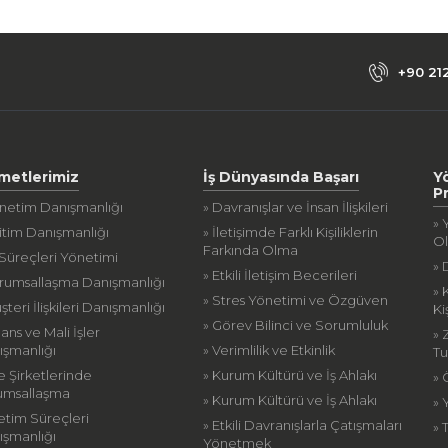
+90 21
metlerimiz
İş Dünyasında Başarı
Y
P
önetim Danışmanlığı
» Davranışlar ve İnsan İlişkileri
» 
itim Danışmanlığı
» İletişimde Farklı Kişiliklerin
O
Farkında Olma
 Süreçleri Yönetimi
» 
» Etkili İletişim Becerileri
urumsallaşma Danışmanlığı
» 
» Stres Yönetimi ve Özgüven
şteri İlişkileri Danışmanlığı
Ki
» Görev Bilinci ve Sorumluluk
nans ve Mali İşler
» 
ışmanlığı
» Verimlilik ve Etkinlik
Tu
le Şirketlerinde
» Kurum Kültürü ve İş Ahlakı
»
umsallaşma
» Kurum Kültürü ve İş Ahlakı
» 
etim Süreçleri
» Etkili Davranışlarla Çatışmaları
» 
ışmanlığı
Yönetmek