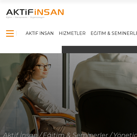
×
AKTİF İNSAN
HİZMETLER
EĞİTİM & SEMİNERL
Anasayfa
Hakkımızda
Hizmetlerimiz
İş Dünyasında Başarı
Yönetici Gelişim Programları
Satış Eğitimleri
Referanslarımız
Medya
Aktif İnsan /
Eğitim & Seminerler /
Yönetic