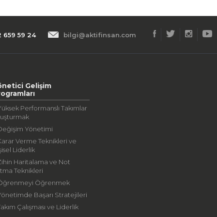
2 659 59 24
bilgi@aktifinsan.com
önetici Gelişim
rogramları
Yüksek Performanslı Takımlar
luşturmak
Değişim Yönetimi
Karar Verme Teknikleri ve
şisel Liderlik
Zihin Haritalama ve Not
tma Teknikleri
 Öğrenmeyi Öğrenmek
Yönetimde Başarı Stratejileri
Takım Çalışması ve Liderlik