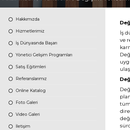
İletişim
Hakkımızda
Değ
Tüm hakkı saklıdır. Sitemizde kullanılan tüm içerik ve görseller
Hizmetlerimiz
İş 
Aktif İnsan’a ait olup izinsiz kullanımı hukuki yaptırıma tabidir.
ve 
İş Dünyasında Başarı
karm
Deği
Yönetici Gelişim Programları
uygu
Satış Eğitimleri
ulaş
Referanslarımız
Değ
Deği
Online Katalog
pla
Foto Galeri
tüm 
dire
Video Galeri
deği
sür
İletişim