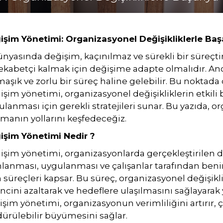
işim Yönetimi: Organizasyonel Değişikliklerle Ba
dünyasında değişim, kaçınılmaz ve sürekli bir süreç
rekabetçi kalmak için değişime adapte olmalıdır. A
aşık ve zorlu bir süreç haline gelebilir. Bu noktada
şim yönetimi, organizasyonel değişikliklerin etkili b
lanması için gerekli stratejileri sunar. Bu yazıda, 
manın yollarını keşfedeceğiz.
işim Yönetimi Nedir ?
şim yönetimi, organizasyonlarda gerçekleştirilen de
nlanması, uygulanması ve çalışanlar tarafından be
süreçleri kapsar. Bu süreç, organizasyonel değişikli
ncini azaltarak ve hedeflere ulaşılmasını sağlayarak
şim yönetimi, organizasyonun verimliliğini artırır, ça
dürülebilir büyümesini sağlar.