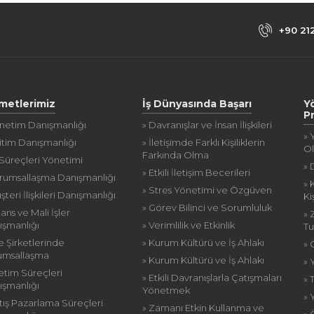
+90 21
metlerimiz
İş Dünyasında Başarı
Y
P
önetim Danışmanlığı
» Davranışlar ve İnsan İlişkileri
» 
itim Danışmanlığı
» İletişimde Farklı Kişiliklerin
O
Farkında Olma
 Süreçleri Yönetimi
» 
» Etkili İletişim Becerileri
urumsallaşma Danışmanlığı
» 
» Stres Yönetimi ve Özgüven
şteri İlişkileri Danışmanlığı
Ki
» Görev Bilinci ve Sorumluluk
nans ve Mali İşler
» 
ışmanlığı
» Verimlilik ve Etkinlik
Tu
le Şirketlerinde
» Kurum Kültürü ve İş Ahlakı
»
umsallaşma
» Kurum Kültürü ve İş Ahlakı
» 
etim Süreçleri
» Etkili Davranışlarla Çatışmaları
» 
ışmanlığı
Yönetmek
» 
tış Pazarlama Süreçleri
» Zamanı Etkin Kullanma ve