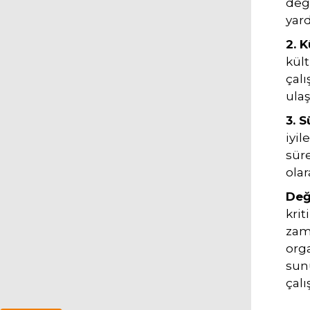
deği
yard
2. 
kült
çalı
ula
3. S
iyil
sür
olar
Değ
krit
zama
orga
sun
çalı