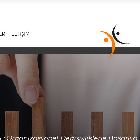
Hakkımızda
Hizmetlerimiz
ER
İLETİŞİM
İş Dünyasında Başarı
Yönetici Gelişim Programları
Satış Eğitimleri
Referanslarımız
Online Katalog
Foto Galeri
Video Galeri
İletişim
 : Organizasyonel Değişikliklerle Başarıy