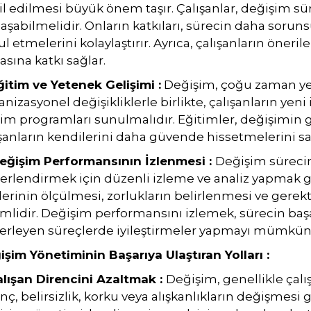
l edilmesi büyük önem taşır. Çalışanlar, değişim sür
aşabilmelidir. Onların katkıları, sürecin daha sorun
l etmelerini kolaylaştırır. Ayrıca, çalışanların önerile
sına katkı sağlar.
ğitim ve Yetenek Gelişimi :
Değişim, çoğu zaman yeni
nizasyonel değişikliklerle birlikte, çalışanların yeni
im programları sunulmalıdır. Eğitimler, değişimin ge
şanların kendilerini daha güvende hissetmelerini sağl
Değişim Performansının İzlenmesi :
Değişim sürecin
erlendirmek için düzenli izleme ve analiz yapmak g
lerinin ölçülmesi, zorlukların belirlenmesi ve gerekti
mlidir. Değişim performansını izlemek, sürecin başa
ilerleyen süreçlerde iyileştirmeler yapmayı mümkün 
işim Yönetiminin Başarıya Ulaştıran Yolları :
Çalışan Direncini Azaltmak :
Değişim, genellikle çalış
nç, belirsizlik, korku veya alışkanlıkların değişmesi 