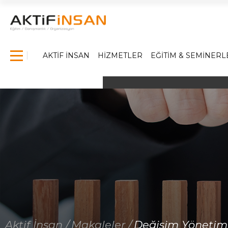
×
AKTİF İNSAN
HİZMETLER
EĞİTİM & SEMİNERL
Anasayfa
Hakkımızda
Hizmetlerimiz
İş Dünyasında Başarı
Yönetici Gelişim Programları
Satış Eğitimleri
Referanslarımız
Medya
Aktif İnsan /
Makaleler /
Değişim Yönetimi