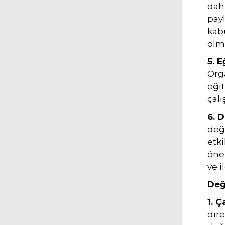
dahi
payl
kabu
olma
5. E
Orga
eğit
çalı
6. 
değ
etki
öne
ve 
Değ
1. 
dire