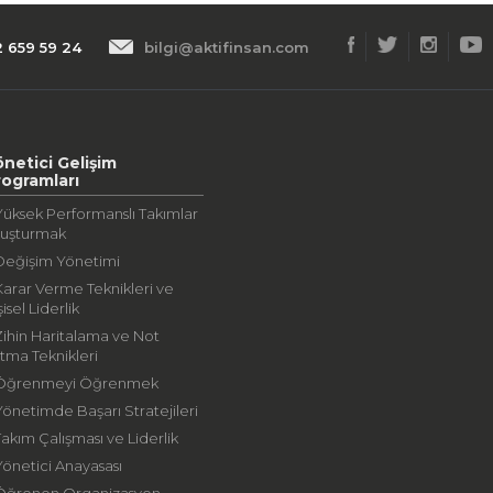
2 659 59 24
bilgi@aktifinsan.com
önetici Gelişim
rogramları
Yüksek Performanslı Takımlar
luşturmak
Değişim Yönetimi
Karar Verme Teknikleri ve
şisel Liderlik
Zihin Haritalama ve Not
tma Teknikleri
 Öğrenmeyi Öğrenmek
Yönetimde Başarı Stratejileri
Takım Çalışması ve Liderlik
Yönetici Anayasası