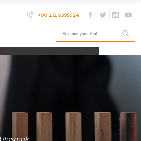
×
+90 212 6595924
+90 (212) 659 59 24
bilgi@aktifinsan.com
a Ulaşmak