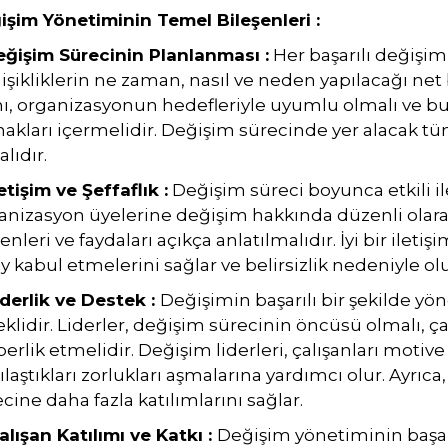
işim Yönetiminin Temel Bileşenleri :
Değişim Sürecinin Planlanması :
Her başarılı değişim 
şikliklerin ne zaman, nasıl ve neden yapılacağı net 
nı, organizasyonun hedefleriyle uyumlu olmalı ve bu
akları içermelidir. Değişim sürecinde yer alacak tü
lıdır.
letişim ve Şeffaflık :
Değişim süreci boyunca etkili ile
anizasyon üyelerine değişim hakkında düzenli olarak
nleri ve faydaları açıkça anlatılmalıdır. İyi bir iletiş
y kabul etmelerini sağlar ve belirsizlik nedeniyle olu
iderlik ve Destek :
Değişimin başarılı bir şekilde yöne
klidir. Liderler, değişim sürecinin öncüsü olmalı, ç
erlik etmelidir. Değişim liderleri, çalışanları motive 
ılaştıkları zorlukları aşmalarına yardımcı olur. Ayrı
cine daha fazla katılımlarını sağlar.
alışan Katılımı ve Katkı :
Değişim yönetiminin başarı