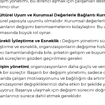
şim yönetimi, bu direnci aşmak için çalışanları des
ımcı olur.
Kültürel Uyum ve Kurumsal Değerlerle Bağlantı Ku
ürel yapısıyla uyumlu olmalıdır. Kurumsal değerlerle
şanların değişimi benimsemelerini kolaylaştırır. Bu
şmasında büyük rol oynar.
ürekli İyileştirme ve Esneklik :
Değişim yönetimi süre
eştirme ve esneklik, organizasyonların değişime hız
eci tamamlandığında bile, şirketin gelişim ve büyüm
ak süreçlerin gözden geçirilmesi gerekir.
işim yönetimi
, organizasyonların daha güçlü ve veri
ik bir süreçtir. Başarılı bir değişim yönetimi, sadece
nda çalışan motivasyonunu ve bağlılığını da artırır.
nizasyonel değişikliklerinizi daha etkin bir şekilde
uyoruz. Başarıya ulaşmak için değişim sürecini doğ
şanlarınızı sürece dahil etmek gereklidir.