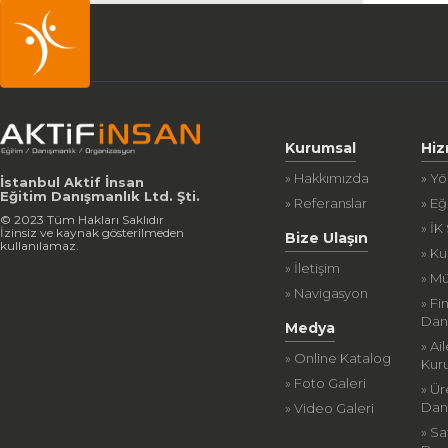
Kurumsal
Hiz
» Hakkımızda
» Y
İstanbul Aktif İnsan
Eğitim Danışmanlık Ltd. Şti.
» Referanslar
» Eğ
© 2023 Tüm Hakları Saklıdır
» İK
İzinsiz ve kaynak gösterilmeden
Bize Ulaşın
kullanılamaz.
» K
» İletişim
» Mü
» Navigasyon
» Fi
Dan
Medya
» Ai
» Online Katalog
Kur
» Foto Galeri
» Ür
Dan
» Video Galeri
» Sa