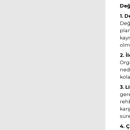
Değ
1. 
Deği
pla
kayn
olma
2. İ
Org
nede
kola
3. L
gere
rehb
karş
süre
4. Ç