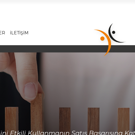
Hakkımızda
Hizmetlerimiz
ER
İLETİŞİM
İş Dünyasında Başarı
Yönetici Gelişim Programları
Satış Eğitimleri
Referanslarımız
Online Katalog
Foto Galeri
Video Galeri
İletişim
ini Etkili Kullanmanın Satış Başarısına Kat