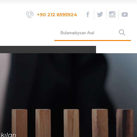
×
+90 212 6595924
+90 (212) 659 59 24
bilgi@aktifinsan.com
kıları