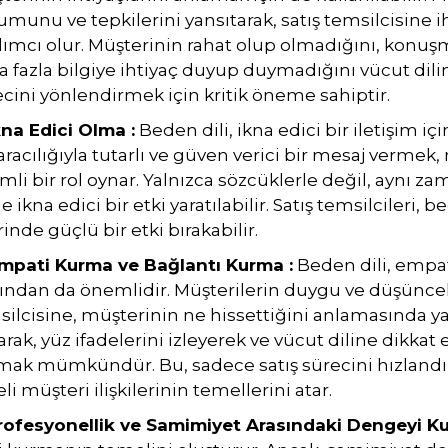
munu ve tepkilerini yansıtarak, satış temsilcisine i
dımcı olur. Müşterinin rahat olup olmadığını, konuş
 fazla bilgiye ihtiyaç duyup duymadığını vücut dilind
cini yönlendirmek için kritik öneme sahiptir.
kna Edici Olma :
Beden dili, ikna edici bir iletişim iç
 aracılığıyla tutarlı ve güven verici bir mesaj verme
li bir rol oynar. Yalnızca sözcüklerle değil, aynı z
de ikna edici bir etki yaratılabilir. Satış temsilcileri
inde güçlü bir etki bırakabilir.
Empati Kurma ve Bağlantı Kurma :
Beden dili, empa
ından da önemlidir. Müşterilerin duygu ve düşüncele
ilcisine, müşterinin ne hissettiğini anlamasında ya
rak, yüz ifadelerini izleyerek ve vücut diline dikkat
mak mümkündür. Bu, sadece satış sürecini hızland
li müşteri ilişkilerinin temellerini atar.
Profesyonellik ve Samimiyet Arasındaki Dengeyi Ku