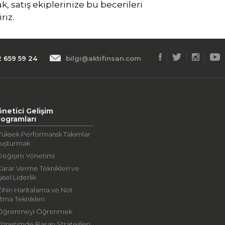
ak, satış ekiplerinize bu becerileri
riz.
2 659 59 24
bilgi@aktifinsan.com
önetici Gelişim
rogramları
Yüksek Performanslı Takımlar
luşturmak
Değişim Yönetimi
Karar Verme Teknikleri ve
şisel Liderlik
Zihin Haritalama ve Not
tma Teknikleri
 Öğrenmeyi Öğrenmek
Yönetimde Başarı Stratejileri