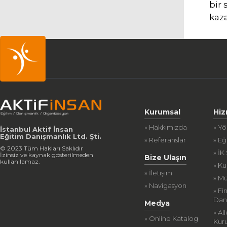
bir 
kaza
Kurumsal
Hiz
» Hakkımızda
» Y
İstanbul Aktif İnsan
Eğitim Danışmanlık Ltd. Şti.
» Referanslar
» Eğ
© 2023 Tüm Hakları Saklıdır
» İK
İzinsiz ve kaynak gösterilmeden
Bize Ulaşın
kullanılamaz.
» K
» İletişim
» Mü
» Navigasyon
» Fi
Dan
Medya
» Ai
» Online Katalog
Kur