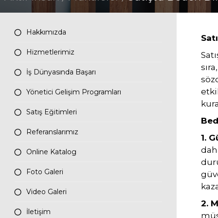
İletişim
Hakkımızda
Satı
Tüm hakkı saklıdır. Sitemizde kullanılan tüm içerik ve görseller
Hizmetlerimiz
Satı
Aktif İnsan’a ait olup izinsiz kullanımı hukuki yaptırıma tabidir.
sıra
İş Dünyasında Başarı
sözc
etki
Yönetici Gelişim Programları
kura
Satış Eğitimleri
Bed
Referanslarımız
1. 
daha
Online Katalog
dur
Foto Galeri
güve
kaza
Video Galeri
2. M
İletişim
müşt