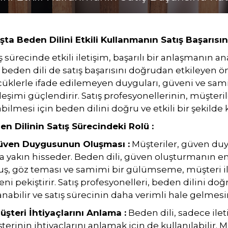
şta Beden Dilini Etkili Kullanmanın Satış Başarısın
ş sürecinde etkili iletişim, başarılı bir anlaşmanın an
, beden dili de satış başarısını doğrudan etkileyen ö
üklerle ifade edilemeyen duyguları, güveni ve samim
leşimi güçlendirir. Satış profesyonellerinin, müşterile
bilmesi için beden dilini doğru ve etkili bir şekild
en Dilinin Satış Sürecindeki Rolü :
Güven Duygusunun Oluşması :
Müşteriler, güven duy
 yakın hisseder. Beden dili, güven oluşturmanın en 
uş, göz teması ve samimi bir gülümseme, müşteri ile
ni pekiştirir. Satış profesyonelleri, beden dilini d
nabilir ve satış sürecinin daha verimli hale gelmesin
üşteri İhtiyaçlarını Anlama :
Beden dili, sadece ile
erinin ihtiyaçlarını anlamak için de kullanılabilir. 