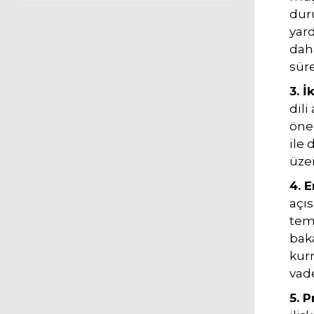
duru
yar
daha
süre
3. İ
dili
önem
ile 
üzer
4. 
açıs
tems
baka
kur
vade
5. 