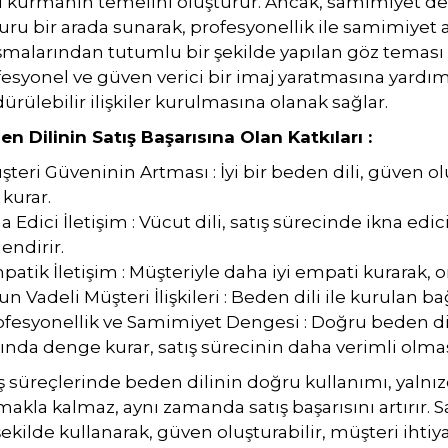
ki kurmanın temelini oluşturur. Ancak, samimiyet de 
ru bir arada sunarak, profesyonellik ile samimiyet a
şmalarından tutumlu bir şekilde yapılan göz teması v
esyonel ve güven verici bir imaj yaratmasına yardımc
ürülebilir ilişkiler kurulmasına olanak sağlar.
n Dilinin Satış Başarısına Olan Katkıları :
şteri Güveninin Artması : İyi bir beden dili, güven 
kurar.
na Edici İletişim : Vücut dili, satış sürecinde ikna edi
endirir.
patik İletişim : Müşteriyle daha iyi empati kurarak, 
un Vadeli Müşteri İlişkileri : Beden dili ile kurulan bağ,
rofesyonellik ve Samimiyet Dengesi : Doğru beden di
ında denge kurar, satış sürecinin daha verimli olma
ş süreçlerinde beden dilinin doğru kullanımı, yalnız
akla kalmaz, aynı zamanda satış başarısını artırır. Sa
şekilde kullanarak, güven oluşturabilir, müşteri ihtiya