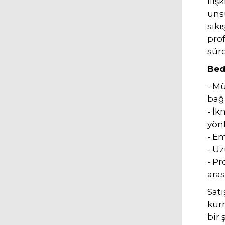
iliş
unsu
sıkı
prof
sürd
Bede
- Mü
bağ 
- İk
yönl
- Em
- Uz
- P
aras
Satı
kurm
bir 