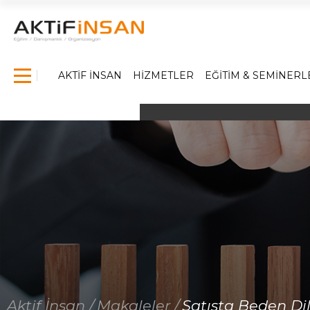
×
AKTİF İNSAN
HİZMETLER
EĞİTİM & SEMİNERL
Anasayfa
Hakkımızda
Hizmetlerimiz
İş Dünyasında Başarı
Yönetici Gelişim Programları
Satış Eğitimleri
Referanslarımız
Medya
Aktif İnsan /
Makaleler /
Satışta Beden Dil