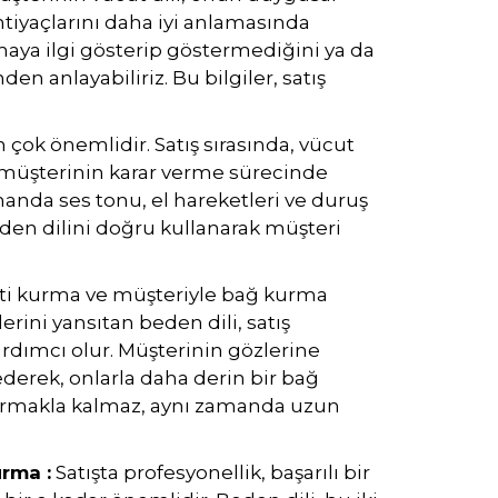
htiyaçlarını daha iyi anlamasında
maya ilgi gösterip göstermediğini ya da
en anlayabiliriz. Bu bilgiler, satış
in çok önemlidir. Satış sırasında, vücut
k, müşterinin karar verme sürecinde
amanda ses tonu, el hareketleri ve duruş
, beden dilini doğru kullanarak müşteri
ti kurma ve müşteriyle bağ kurma
rini yansıtan beden dili, satış
rdımcı olur. Müşterinin gözlerine
 ederek, onlarla daha derin bir bağ
ırmakla kalmaz, aynı zamanda uzun
rma :
Satışta profesyonellik, başarılı bir